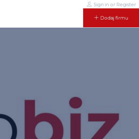
Sign in
or
Register
Dodaj firmu