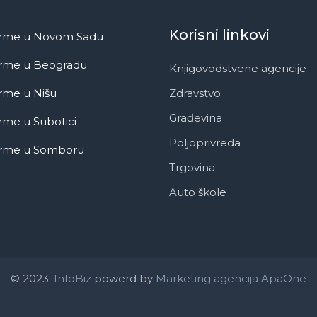
Korisni linkovi
irme u Novom Sadu
irme u Beogradu
Knjigovodstvene agencije
rme u Nišu
Zdravstvo
Građevina
rme u Subotici
Poljoprivreda
irme u Somboru
Trgovina
Auto škole
© 2023.
InfoBiz
powerd by
Marketing agencija ApaOne