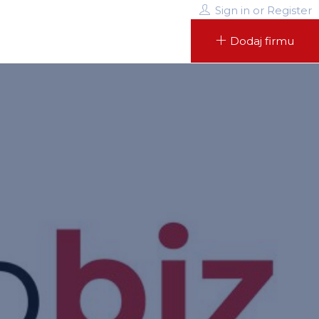
Sign in
or
Register
Dodaj firmu