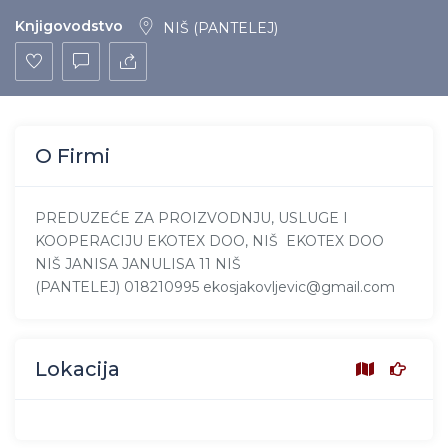
Knjigovodstvo
NIŠ (PANTELEJ)
O Firmi
PREDUZEĆE ZA PROIZVODNJU, USLUGE I
KOOPERACIJU EKOTEX DOO, NIŠ EKOTEX DOO
NIŠ JANISA JANULISA 11 NIŠ
(PANTELEJ) 018210995 ekosjakovljevic@gmail.com
Lokacija