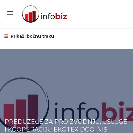
Prikaži bočnu traku
PREDUZEĆE ZA PROIZVODNJU, USLUGE
I KOOPERACIJU EKOTEX DOO, NIŠ