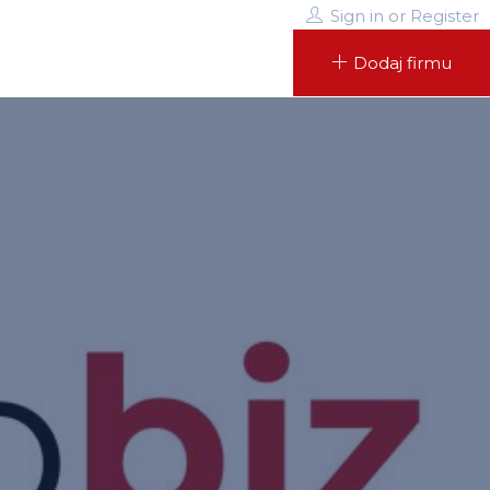
Sign in
or
Register
Dodaj firmu