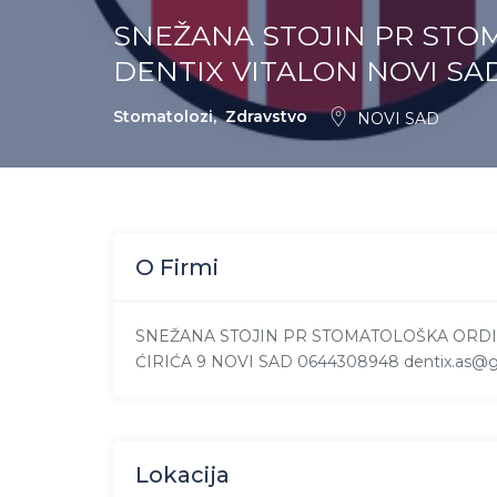
SNEŽANA STOJIN PR STO
DENTIX VITALON NOVI SA
Stomatolozi
,
Zdravstvo
NOVI SAD
O Firmi
SNEŽANA STOJIN PR STOMATOLOŠKA ORDIN
ĆIRIĆA 9 NOVI SAD 0644308948 dentix.as@
Lokacija