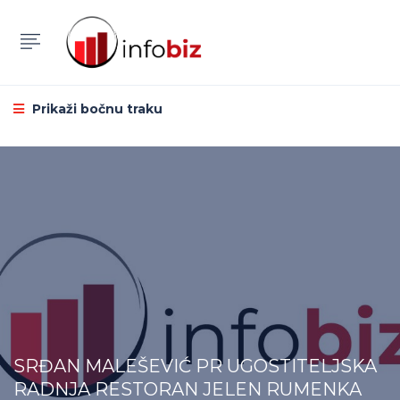
Prikaži bočnu traku
SRĐAN MALEŠEVIĆ PR UGOSTITELJSKA
RADNJA RESTORAN JELEN RUMENKA