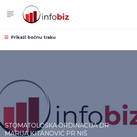
Prikaži bočnu traku
STOMATOLOŠKA ORDINACIJA DR
MARIJA KITANOVIĆ PR NIŠ