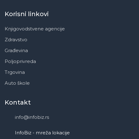
Korisni linkovi
Knjigovodstvene agencije
Zdravstvo
Građevina
Poljoprivreda
Trgovina
Auto škole
Kontakt
info@infobiz.rs
InfoBiz - mreža lokacije