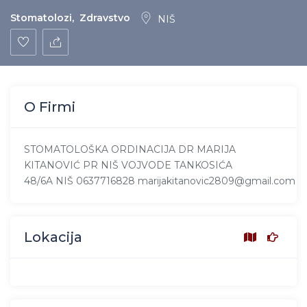
Stomatolozi
,
Zdravstvo
NIŠ
O Firmi
STOMATOLOŠKA ORDINACIJA DR MARIJA
KITANOVIĆ PR NIŠ VOJVODE TANKOSIĆA
48/6A NIŠ 0637716828 marijakitanovic2809@gmail.com
Lokacija