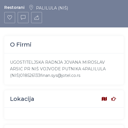
Restorani
PALILULA (NIŠ)
O Firmi
UGOSTITELJSKA RADNJA JOVANA MIROSLAV
ARSIĆ PR NIŠ VOJVODE PUTNIKA 4PALILULA
(NIŠ)018526133finan.sys@jotel.co.rs
Lokacija