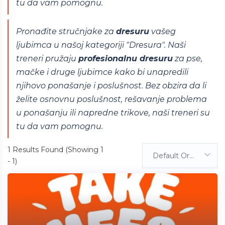
tu da vam pomognu.
Pronađite stručnjake za
dresuru
vašeg
ljubimca u našoj kategoriji "Dresura". Naši
treneri pružaju
profesionalnu dresuru
za pse,
mačke i druge ljubimce kako bi unapredili
njihovo ponašanje i poslušnost. Bez obzira da li
želite osnovnu poslušnost, rešavanje problema
u ponašanju ili napredne trikove, naši treneri su
tu da vam pomognu.
1
Results Found (Showing 1
Default Order
- 1)