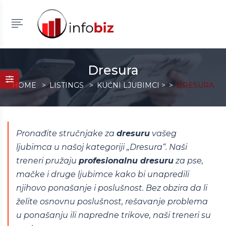
Dresura
HOME
LISTINGS
KUĆNI LJUBIMCI
>
DRESURA
Pronađite stručnjake za
dresuru
vašeg
ljubimca u našoj kategoriji „Dresura“. Naši
treneri pružaju
profesionalnu dresuru
za pse,
mačke i druge ljubimce kako bi unapredili
njihovo ponašanje i poslušnost. Bez obzira da li
želite osnovnu poslušnost, rešavanje problema
u ponašanju ili napredne trikove, naši treneri su