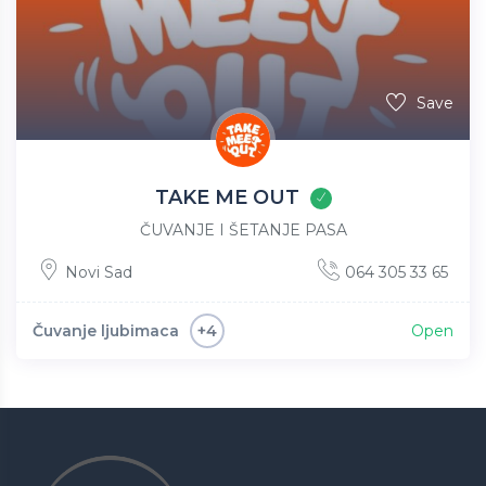
Save
TAKE ME OUT
ČUVANJE I ŠETANJE PASA
Novi Sad
064 305 33 65
Čuvanje ljubimaca
Open
+4