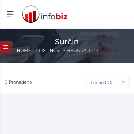
Surčin
HOME
LISTINGS
BEOGRAD
>
SURČIN
0 Pronađeno
Default Order