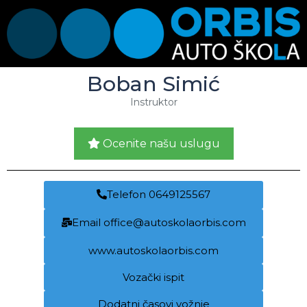
Boban Simić
Instruktor
Ocenite našu uslugu
Telefon 0649125567
Email office@autoskolaorbis.com
www.autoskolaorbis.com
Vozački ispit
Dodatni časovi vožnje