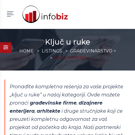
Ključ u ruke
HOME
LISTINGS
GRAĐEVINARSTVO
>
KLJUČ U RUKE
Pronađite kompletna rešenja za vaše projekte
„ključ u ruke“ u našoj kategoriji. Ovde možete
pronaći
građevinske firme
,
dizajnere
enterijera
,
arhitekte
i druge stručnjake koji će
preuzeti kompletnu odgovornost za vaš
projekat od početka do kraja. Naši partnerski