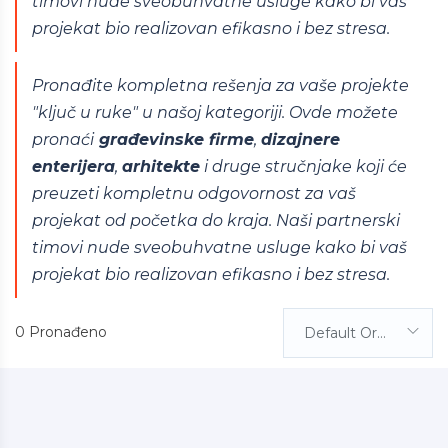
timovi nude sveobuhvatne usluge kako bi vaš
projekat bio realizovan efikasno i bez stresa.
Pronađite kompletna rešenja za vaše projekte
"ključ u ruke" u našoj kategoriji. Ovde možete
pronaći
građevinske firme
,
dizajnere
enterijera
,
arhitekte
i druge stručnjake koji će
preuzeti kompletnu odgovornost za vaš
projekat od početka do kraja. Naši partnerski
timovi nude sveobuhvatne usluge kako bi vaš
projekat bio realizovan efikasno i bez stresa.
0 Pronađeno
Default Order